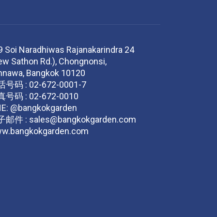
9 Soi Naradhiwas Rajanakarindra 24
ew Sathon Rd.), Chongnonsi,
nnawa, Bangkok 10120
话号码 :
02-672-0001-7
真号码 :
02-672-0010
NE:
@bangkokgarden
子邮件 :
sales@bangkokgarden.com
w.bangkokgarden.com