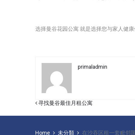
选择曼谷花园公寓 就是选择您与家人健
primaladmin
Post navigation
寻找曼谷最佳月租公寓
Home
未分類
在沙吞区租一套毗邻